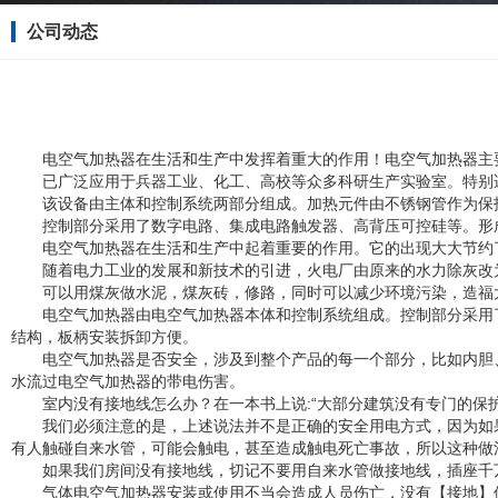
公司动态
电空气加热器在生活和生产中发挥着重大的作用！电空气加热器主
已广泛应用于兵器工业、化工、高校等众多科研生产实验室。特别
该设备由主体和控制系统两部分组成。加热元件由不锈钢管作为保
控制部分采用了数字电路、集成电路触发器、高背压可控硅等。形
电空气加热器在生活和生产中起着重要的作用。它的出现大大节约
随着电力工业的发展和新技术的引进，火电厂由原来的水力除灰改
可以用煤灰做水泥，煤灰砖，修路，同时可以减少环境污染，造福
电空气加热器由电空气加热器本体和控制系统组成。控制部分采用
结构，板柄安装拆卸方便。
电空气加热器是否安全，涉及到整个产品的每一个部分，比如内胆
水流过电空气加热器的带电伤害。
室内没有接地线怎么办？在一本书上说:“大部分建筑没有专门的保
我们必须注意的是，上述说法并不是正确的安全用电方式，因为如
有人触碰自来水管，可能会触电，甚至造成触电死亡事故，所以这种做
如果我们房间没有接地线，切记不要用自来水管做接地线，插座千
气体电空气加热器安装或使用不当会造成人员伤亡，没有【接地】