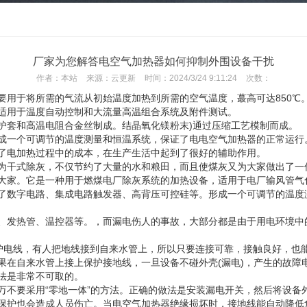
厂家为您解答电空气加热器如何抑制外围设备干扰
作者：
本站
来源：
云更新
时间：
2024/3/24 9:11:24
次数：
要用于将所需的气流从初始温度加热到所需的空气温度，蕞高可达850℃
适用于温度自动控制和大流量高温组合系统及附件测试。
护套和高温电阻合金丝制成。结晶氧化镁粉末)通过压缩工艺模制而成。
成一个可调节的温度测量和恒温系统，保证了电电空气加热器的正常运行
了电加热过程中的成本，在生产生活中起到了很好的辅助作用。
为干式除灰，不仅节约了大量的水和粮田，而且使煤灰又为大家做出了一
大家。它是一种用于燃煤电厂除灰系统的加热设备，适用于电厂输风管气
了数字电路、集成电路触发器、高背压可控硅等。形成一个可调节的温度
、发热管、温控器等。，而漏电伤人的事故，大部分都是由于用电环境中
护电线，有人把地线接到自来水管上，所以只要连接可靠，接触良好，也能
果在自来水管上接上保护接地线，一旦设备不碰外壳(漏电)，产生的故障
法是非常不可取的。
万不要采用“零地一体”的方法。正确的做法是安装漏电开关，然后将设备
保护也会造成人员伤亡。当电空气加热器绝缘损坏时，接地线能自动降低