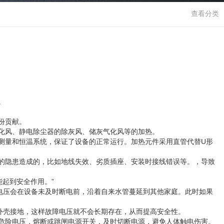
查看分类
。
。
份贡献。
化风、静电除尘器的除灰风、储灰气化风等的加热。
测量和恒温系统，保证了设备的正常运行。加热元件采用直管代替U形
的隐患造成的，比如地线失效、劣质插座、安装时接线错误等。，导致
起到安全作用。”
电压会在设备未及时断电前，沿着自来水管蔓延到其他家庭。此时如果
外壳接地，这样故障电压就不会长期存在，从而提高安全性。
危险电压，熔断或跳闸电源开关，及时切断电源，避免人体触电伤害。